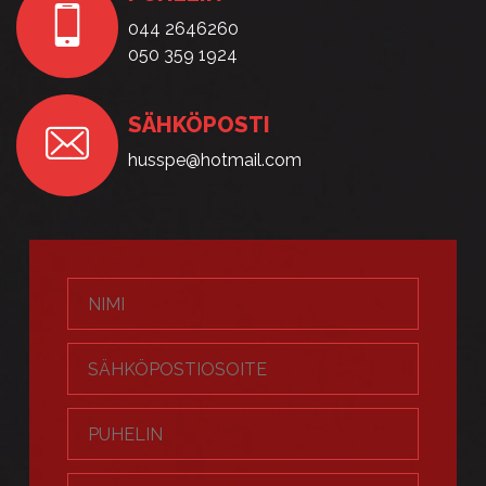
044 2646260
050 359 1924
SÄHKÖPOSTI
husspe@hotmail.com