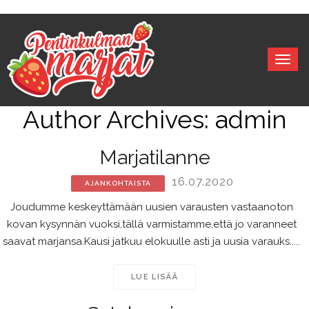
Togg
navig
Author Archives:
admin
Marjatilanne
16.07.2020
AJANKOHTAISTA
Joudumme keskeyttämään uusien varausten vastaanoton
kovan kysynnän vuoksi,tällä varmistamme,että jo varanneet
saavat marjansa.Kausi jatkuu elokuulle asti ja uusia varauks.....
LUE LISÄÄ